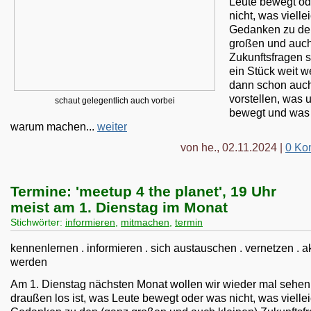
Leute bewegt od
nicht, was vielle
Gedanken zu de
großen und auch
Zukunftsfragen s
ein Stück weit w
dann schon auc
vorstellen, was 
schaut gelegentlich auch vorbei
bewegt und was 
warum machen...
weiter
von he., 02.11.2024 |
0 Ko
Termine: 'meetup 4 the planet', 19 Uhr
meist am 1. Dienstag im Monat
Stichwörter:
informieren
,
mitmachen
,
termin
kennenlernen . informieren . sich austauschen . vernetzen . ak
werden
Am 1. Dienstag nächsten Monat wollen wir wieder mal sehen
draußen los ist, was Leute bewegt oder was nicht, was vielle