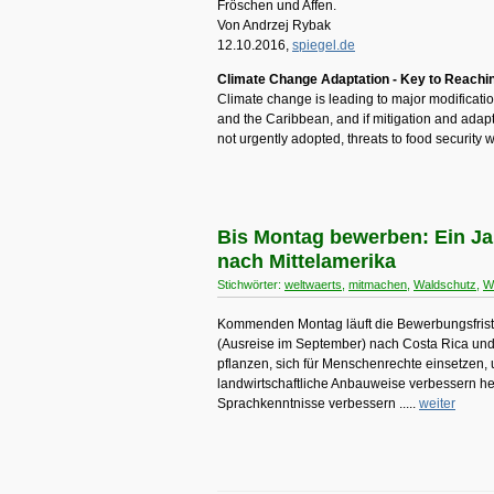
Fröschen und Affen.
Von Andrzej Rybak
12.10.2016,
spiegel.de
Climate Change Adaptation - Key to Reachin
Climate change is leading to major modificatio
and the Caribbean, and if mitigation and adap
not urgently adopted, threats to food security 
Bis Montag bewerben: Ein Jahr
nach Mittelamerika
Stichwörter:
weltwaerts
,
mitmachen
,
Waldschutz
,
W
Kommenden Montag läuft die Bewerbungsfrist 
(Ausreise im September) nach Costa Rica un
pflanzen, sich für Menschenrechte einsetzen,
landwirtschaftliche Anbauweise verbessern hel
Sprachkenntnisse verbessern .....
weiter