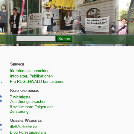
Service
für Infomails anmelden
Infoblätter, Publikationen
Pro REGENWALD kontaktieren
Kurz und bündig
h
7 wichtigste
in
Zerstörungsursachen
8 schlimmste Folgen der
Zerstörung
Unsere Websites
en
dieWaldseite.de
ei
Blog Forestguardians