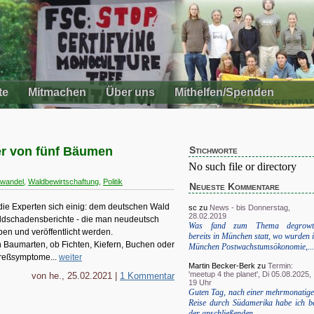
te
Mitmachen
Über uns
Mithelfen/Spenden
er von fünf Bäumen
Stichworte
No such file or directory
awandel
,
Waldbewirtschaftung
,
Politik
Neueste Kommentare
d die Experten sich einig: dem deutschen Wald
sc
zu
News - bis Donnerstag,
28.02.2019
aldschadensberichte - die man neudeutsch
Was fand zum Thema degrowt
en und veröffentlicht werden.
bereits in München statt, wo wurden 
 Baumarten, ob Fichten, Kiefern, Buchen oder
München Postwachstumsökonomie,...
treßsymptome...
weiter
Martin Becker-Berk
zu
Termin:
'meetup 4 the planet', Di 05.08.2025,
von he., 25.02.2021 |
1 Kommentar
19 Uhr
Guten Tag, nach einer mehrmonatig
Reise durch Südamerika habe ich b
der anschließenden...