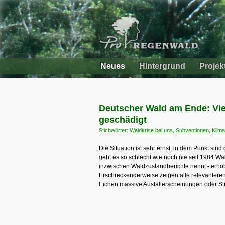
Neues
Hintergrund
Projek
Deutscher Wald am Ende: Vi
geschädigt
Stichwörter:
Waldkrise bei uns
,
Subventionen
,
Klim
Die Situation ist sehr ernst, in dem Punkt sin
geht es so schlecht wie noch nie seit 1984 W
inzwischen Waldzustandberichte nennt - erhob
Erschreckenderweise zeigen alle relevanteren
Eichen massive Ausfallerscheinungen oder S