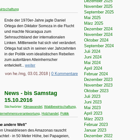
Dezember 2025
November 2025
irtschaftung
September 2025
Mai 2025
Ende der 1970er-Jahre jagte Daniel
März 2025
Ortega den Diktator Somoza in die Flucht
Dezember 2024
und machte Nicaragua zum
November 2024
Sehnsuchtsland der internationalen
Oktober 2024
Linken. Mittlerweile hat sich viel verändert.
September 2024
Ortega hat sich in seinen vier Jahrzehnten
Juli 2024
in der Politik vom idealistischen Rebellen
Juni 2024
zum autoritären Alleinherrscher
Mai 2024
entwickelt...
weiter
April 2024
von he./mg, 03.01.2018 |
0 Kommentare
Februar 2024
Dezember 2023
November 2023
Oktober 2023
News - bis Samstag
Juli 2023
15.10.2016
Juni 2023
Stichwörter:
Klimawandel
,
Waldbewirtschaftung
,
Mai 2023
April 2023
ternehmensverantwortung
,
Holzhandel
,
Politik
März 2023
Februar 2023
ne andere Welt"
Januar 2023
n den Urwaldriesen des Amazonas rauscht
Dezember 2022
chtet - in 50 Meter Höhe, bei Papageien,