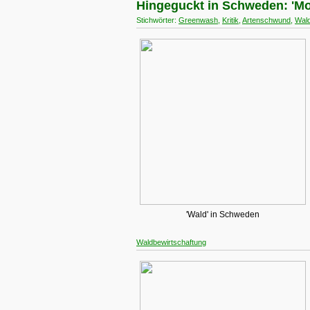
Hingeguckt in Schweden: 'Mor
Stichwörter:
Greenwash
,
Kritik
,
Artenschwund
,
Wald
'Wald' in Schweden
Waldbewirtschaftung