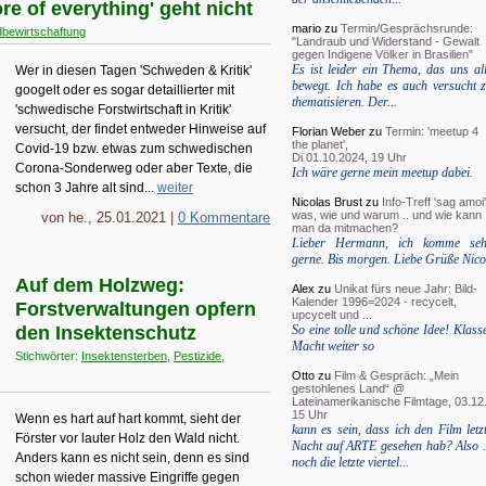
e of everything' geht nicht
mario
zu
Termin/Gesprächsrunde:
bewirtschaftung
"Landraub und Widerstand - Gewalt
gegen Indigene Völker in Brasilien"
Es ist leider ein Thema, das uns al
Wer in diesen Tagen 'Schweden & Kritik'
bewegt. Ich habe es auch versucht 
googelt oder es sogar detaillierter mit
thematisieren. Der...
'schwedische Forstwirtschaft in Kritik'
versucht, der findet entweder Hinweise auf
Florian Weber
zu
Termin: 'meetup 4
the planet',
Covid-19 bzw. etwas zum schwedischen
Di 01.10.2024, 19 Uhr
Corona-Sonderweg oder aber Texte, die
Ich wäre gerne mein meetup dabei.
schon 3 Jahre alt sind...
weiter
Nicolas Brust
zu
Info-Treff 'sag amoi'
was, wie und warum .. und wie kann
von he., 25.01.2021 |
0 Kommentare
man da mitmachen?
Lieber Hermann, ich komme seh
gerne. Bis morgen. Liebe Grüße Nico
Auf dem Holzweg:
Alex
zu
Unikat fürs neue Jahr: Bild-
Kalender 1996=2024 - recycelt,
Forstverwaltungen opfern
upcycelt und ...
So eine tolle und schöne Idee! Klass
den Insektenschutz
Macht weiter so
Stichwörter:
Insektensterben
,
Pestizide
,
Otto
zu
Film & Gespräch: „Mein
gestohlenes Land“ @
Lateinamerikanische Filmtage, 03.12.
15 Uhr
Wenn es hart auf hart kommt, sieht der
kann es sein, dass ich den Film letz
Förster vor lauter Holz den Wald nicht.
Nacht auf ARTE gesehen hab? Also .
Anders kann es nicht sein, denn es sind
noch die letzte viertel...
schon wieder massive Eingriffe gegen