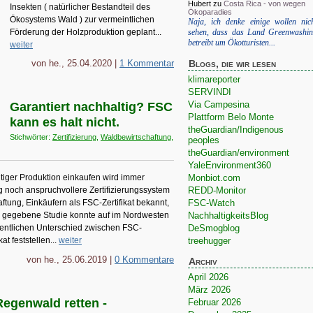
Hubert
zu
Costa Rica - von wegen
Insekten ( natürlicher Bestandteil des
Ökoparadies
Ökosystems Wald ) zur vermeintlichen
Naja, ich denke einige wollen nic
sehen, dass das Land Greenwashi
Förderung der Holzproduktion geplant...
betreibt um Ökotturisten...
weiter
Blogs, die wir lesen
von he., 25.04.2020 |
1 Kommentar
klimareporter
SERVINDI
Via Campesina
Garantiert nachhaltig? FSC
Plattform Belo Monte
kann es halt nicht.
theGuardian/Indigenous
Stichwörter:
Zertifizierung
,
Waldbewirtschaftung
,
peoples
theGuardian/environment
YaleEnvironment360
Monbiot.com
ltiger Produktion einkaufen wird immer
REDD-Monitor
 noch anspruchvollere Zertifizierungssystem
FSC-Watch
ftung, Einkäufern als FSC-Zertifikat bekannt,
NachhaltigkeitsBlog
g gegebene Studie konnte auf im Nordwesten
DeSmogblog
entlichen Unterschied zwischen FSC-
treehugger
at feststellen...
weiter
von he., 25.06.2019 |
0 Kommentare
Archiv
April 2026
März 2026
Regenwald retten -
Februar 2026