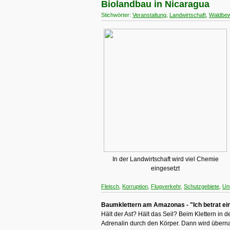
Biolandbau in Nicaragua
Stichwörter:
Veranstaltung
,
Landwirtschaft
,
Waldbew
In der Landwirtschaft wird viel Chemie
eingesetzt
Fleisch
,
Korruption
,
Flugverkehr
,
Schutzgebiete
,
Un
Baumklettern am Amazonas - "Ich betrat ei
Hält der Ast? Hält das Seil? Beim Klettern i
Adrenalin durch den Körper. Dann wird überna