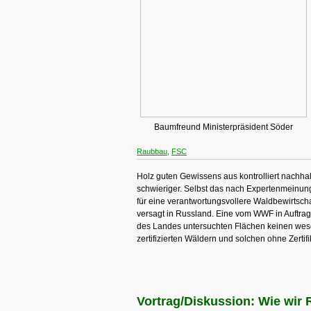
Baumfreund Ministerpräsident Söder
Raubbau
,
FSC
Holz guten Gewissens aus kontrolliert nachha
schwieriger. Selbst das nach Expertenmeinung
für eine verantwortungsvollere Waldbewirtscha
versagt in Russland. Eine vom WWF in Auftra
des Landes untersuchten Flächen keinen wes
zertifizierten Wäldern und solchen ohne Zertifik
Vortrag/Diskussion: Wie wir 