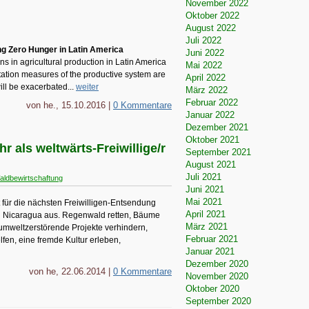
November 2022
Oktober 2022
August 2022
Juli 2022
g Zero Hunger in Latin America
Juni 2022
ns in agricultural production in Latin America
Mai 2022
tation measures of the productive system are
April 2022
will be exacerbated...
weiter
März 2022
Februar 2022
von he., 15.10.2016 |
0 Kommentare
Januar 2022
Dezember 2021
Oktober 2021
 als weltwärts-Freiwillige/r
September 2021
August 2021
Juli 2021
aldbewirtschaftung
Juni 2021
Mai 2021
für die nächsten Freiwilligen-Entsendung
April 2021
d Nicaragua aus. Regenwald retten, Bäume
März 2021
 umweltzerstörende Projekte verhindern,
Februar 2021
fen, eine fremde Kultur erleben,
Januar 2021
Dezember 2020
von he, 22.06.2014 |
0 Kommentare
November 2020
Oktober 2020
September 2020