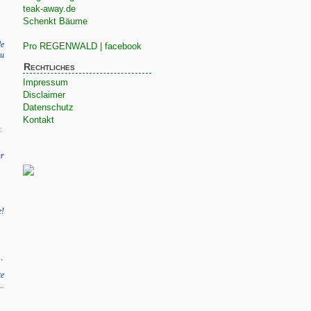
teak-away.de
Schenkt Bäume
le
Pro REGENWALD | facebook
zu
Rechtliches
Impressum
Disclaimer
Datenschutz
Kontakt
:
r
e!
,
te
..