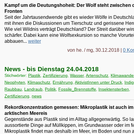
Kampf um die Deutungshoheit: Der Wolf steht zwischen 
Fronten
Seit der Jahrtausendwende gibt es wieder Wölfe in Deutschl
mit ihnen die Diskussionen um Tierschutz und gerissene Her
Wie viel Wildnis verträgt Deutschland? Der Streit darüber wir
schärfer. Dabei kann eine Wolfsexkursion so manche Vorurte
abbauen...
weiter
von he. / mg, 30.12.2018 |
0 Ko
News - bis Dienstag 24.04.2018
Stichwörter:
Plastik
,
Zertifizierung
,
Wasser
,
Artenschutz
,
Klimawande
Neophyten
,
Klimaschutz
,
Ernährung
,
AktivistInnen unter Druck
,
Indi
Raubbau
,
Landraub
,
Politik
,
Fossile_Brennstoffe
,
Insektensterben
,
Zertifizierung
,
news
Rekordkonzentration gemessen: Mikroplastik ist auch im
arktischen Meereis
Gegenstände aus Plastik sind im Alltag allgegenwärtig. So l
aussortierte Dinge auf Müllkippen, im Grundwasser oder im M
Mikroplastik findet man deshalb im Meer, im Boden und nun 