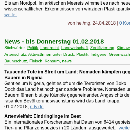
Eis am Nordpol. Im arktischen Meereis wimmelt es nach neu
wissenschaftlichen Erkenntnissen von winzigen Plastikpartike
weiter
von he./mg, 24.04.2018 |
0 Ko
News - bis Donnerstag 01.02.2018
Stichwörter:
Politik
,
Landrecht
,
Landwirtschaft
,
Zertifizierung
,
Klimaw
Artenschutz
,
AktivistInnen unter Druck
,
Plastik
,
Indigene
,
Greenwash
Baumschutz
,
Fleisch
,
Konsum
,
news
Tausende Tote im Streit um Land: Nomaden kämpfen ge
Bauern in Nigeria
Geht es um Nigeria, geht es oft um die Terroristen von Boko 
Doch das Land hat noch ganz andere Probleme. Nomaden u
Bauern führen blutige Kämpfe gegeneinander. Angesichts de
rasanten Bevölkerungswachstums wird das Land knapp.
01.02.2018,
n-tv.de
Artenvielfalt: Eindringlinge im Beet
Ein internationales Forscherteam hat Daten von 6414 gebiet
Tier- und Pflanzenspezies in 20 Ländern ausgewertet...
weite