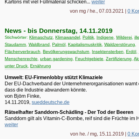
Kartons mit viel Füllmaterial schicken...
weiter
von mg / he., 07.03.2021 |
0 Ko
News - bis Donnerstag, 14.11.2019
Stichwörter:
Klimaschutz
,
Klimawandel
,
Politik
,
Indigene
,
Wilderei
,
il
Staudamm
,
Waldbrand
,
Palmöl
,
Kapitalismuskritik
,
Waldzerstörung
,
Flächenverbrauch
,
Bevölkerungswachstum
,
Insektensterben
,
Erdöl
,
Menschenrechte
,
urban gardening
,
Feuchtgebiete
,
Zertifizierung
,
Ak
unter Druck
,
Ernährung
Umwelt: EU-Firmenlobby stützt Klimaziele
Der EU-Dachverband der Unternehmerorganisationen warnt
dass die Industrie abwandern könnte.
von Björn Finke,
14.11.2019,
sueddeutsche.de
Rätselhafter Sanddorn-Schädling - Der Tod der Beeren
Sanddorn gilt als Vitamin-C-Bombe, reif sind die Früchte im H
weiter
von he. / mg, 15.11.2019 |
0 Ko