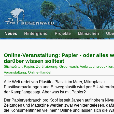
Neues
Hintergrund
Projekte
Mitmachen
Übe
Online-Veranstaltung: Papier - oder alles 
darüber wissen solltest
Stichwörter:
Papier
,
Zertifizierung
,
Greenwash
,
Verbrauchsreduktion
Veranstaltung
,
Online-Handel
Alle Welt redet von Plastik - Plastik im Meer, Mikroplastik,
Plastikverpackungen und Einwegplastik wird per EU-Verord
der Kampf angesagt. Aber was ist mit Papier?
Der Papierverbrauch pro Kopf ist seit Jahren auf hohem Nive
Zeitungen und Magazine werden zwar weniger gelesen, dafü
die KonsumentInnen viel mehr Online und lassen sich die Wa