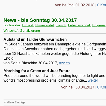
von he./mg, 01.02.2018 |
0 Ko
News - bis Sonntag 30.04.2017
Stichwörter:
Protest
,
Klimawandel
,
Fleisch
,
Lebenswandel
,
Indigene
,
Wirtschaft
,
Zertifizierung
Aufstand im Tal der Glühwürmchen
Im Süden Japans entzweit ein Dammprojekt eine Dorfgemein
Die meisten Anwohner haben nachgegeben und sind wegge
aber 13 Haushalte kämpfen weiter gegen die Flutung ihrer He
Erfolg.
von Sonja Blaschke 30.04.2017,
nzz.ch
Marching for a Green and Just Future
People around the world will be banding together to fight one 
world’s most pressing problems: climate change...
weiter
von he., 30.04.2017 |
0 Ko
< ältere Einträge