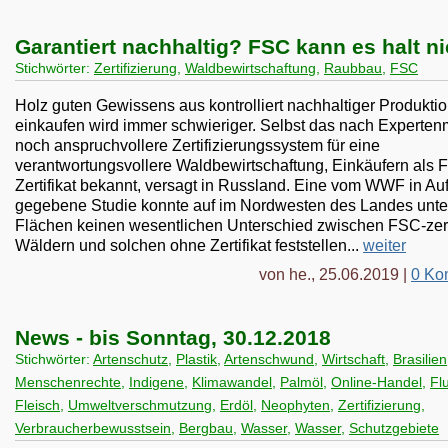
Garantiert nachhaltig? FSC kann es halt ni
Stichwörter:
Zertifizierung
,
Waldbewirtschaftung
,
Raubbau
,
FSC
Holz guten Gewissens aus kontrolliert nachhaltiger Produkti
einkaufen wird immer schwieriger. Selbst das nach Experte
noch anspruchvollere Zertifizierungssystem für eine
verantwortungsvollere Waldbewirtschaftung, Einkäufern als 
Zertifikat bekannt, versagt in Russland. Eine vom WWF in Auf
gegebene Studie konnte auf im Nordwesten des Landes unte
Flächen keinen wesentlichen Unterschied zwischen FSC-zerti
Wäldern und solchen ohne Zertifikat feststellen...
weiter
von he., 25.06.2019 |
0 Ko
News - bis Sonntag, 30.12.2018
Stichwörter:
Artenschutz
,
Plastik
,
Artenschwund
,
Wirtschaft
,
Brasilien
Menschenrechte
,
Indigene
,
Klimawandel
,
Palmöl
,
Online-Handel
,
Fl
Fleisch
,
Umweltverschmutzung
,
Erdöl
,
Neophyten
,
Zertifizierung
,
Verbraucherbewusstsein
,
Bergbau
,
Wasser
,
Wasser
,
Schutzgebiete