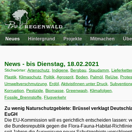
Neues
Hintergrund
Projekte
Mitmachen
Übe
News - bis Dienstag, 18.02.2021
Stichwörter:
Artenschutz
,
Indigene
,
Bergbau
,
Staudamm
,
Lieferkett
Plastik
,
Klimaschutz
,
Politik
,
Agrosprit
,
Boden
,
Palmöl
,
ReUse
,
Protes
Umweltverschmutzung
,
Erdöl
,
AktivistInnen unter Druck
,
Subvention
Korruption
,
Pestizide
,
Biomasse
,
Greenwash
,
Klimafolgen
,
Fossile_Brennstoffe
,
Flugverkehr
Zu wenig Naturschutzgebiete: Brüssel verklagt Deutsch
EuGH
Die EU-Kommission will es gerichtlich entscheiden lassen: v
die Bundesrepublik gegen die Flora-Fauna-Habitat-Richtlinie
seit Jahren die Ausweisung neuer Schutzgebiete verschlepp