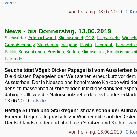
weiter
von he. / mg, 08.07.2019 |
0 Ko
News - bis Donnerstag, 13.06.2019
Stichwörter:
Artenschwund
,
Klimawandel
,
CO2
,
Flugverkehr
,
Wirtsch
GreenEconomy
,
Staudamm
,
Indigene
,
Plastik
,
Landraub
,
Landwirtsc
Politik
,
Subventionen
,
Brasilien
,
Boden
,
Klimaschutz
,
Kapitalismuskrit
Fairtrade
Seuche tötet Vögel: Dicker Papagei ist vom Aussterben 
Die dicksten Papageien der Welt stehen erneut kurz vor dem
Aussterben. Der in Neuseeland beheimatete Kakapo wird der
der sich massenhaft ausbreitenden Infektionskrankheit Asper
dahingerafft, wie die Naturschutzbehörde des Landes erklärte
13.06.2019,
n-tv.de
Heftige Stürme und Starkregen: Ist das schon der Klima
Extreme Regenfälle prasseln zur Wochenmitte auf den Osten
Deutschlands nieder und überfluten Straßen und Keller...
wei
von he. / mg, 13.06.2019 |
0 Ko