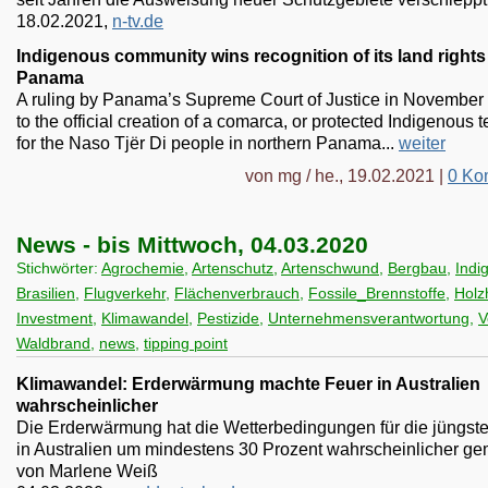
18.02.2021,
n-tv.de
Indigenous community wins recognition of its land rights
Panama
A ruling by Panama’s Supreme Court of Justice in November
to the official creation of a comarca, or protected Indigenous te
for the Naso Tjër Di people in northern Panama...
weiter
von mg / he., 19.02.2021 |
0 Ko
News - bis Mittwoch, 04.03.2020
Stichwörter:
Agrochemie
,
Artenschutz
,
Artenschwund
,
Bergbau
,
Indi
Brasilien
,
Flugverkehr
,
Flächenverbrauch
,
Fossile_Brennstoffe
,
Holz
Investment
,
Klimawandel
,
Pestizide
,
Unternehmensverantwortung
,
V
Waldbrand
,
news
,
tipping point
Klimawandel: Erderwärmung machte Feuer in Australien
wahrscheinlicher
Die Erderwärmung hat die Wetterbedingungen für die jüngst
in Australien um mindestens 30 Prozent wahrscheinlicher ge
von Marlene Weiß