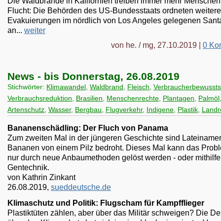
Die Waldbrände in Kalifornien treiben immer mehr Menschen 
Flucht: Die Behörden des US-Bundesstaats ordneten weitere
Evakuierungen im nördlich von Los Angeles gelegenen Santa
an...
weiter
von he. / mg, 27.10.2019 |
0 Ko
News - bis Donnerstag, 26.08.2019
Stichwörter:
Klimawandel
,
Waldbrand
,
Fleisch
,
Verbraucherbewussts
Verbrauchsreduktion
,
Brasilien
,
Menschenrechte
,
Plantagen
,
Palmöl
Artenschutz
,
Wasser
,
Bergbau
,
Flugverkehr
,
Indigene
,
Plastik
,
Landr
Bananenschädling: Der Fluch von Panama
Zum zweiten Mal in der jüngeren Geschichte sind Lateiname
Bananen von einem Pilz bedroht. Dieses Mal kann das Prob
nur durch neue Anbaumethoden gelöst werden - oder mithilfe
Gentechnik.
von Kathrin Zinkant
26.08.2019,
sueddeutsche.de
Klimaschutz und Politik: Flugscham für Kampfflieger
Plastiktüten zählen, aber über das Militär schweigen? Die De