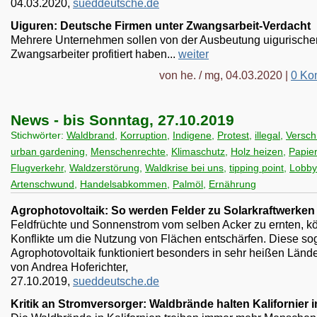
04.03.2020,
sueddeutsche.de
Uiguren: Deutsche Firmen unter Zwangsarbeit-Verdacht
Mehrere Unternehmen sollen von der Ausbeutung uigurische
Zwangsarbeiter profitiert haben...
weiter
von he. / mg, 04.03.2020 |
0 Ko
News - bis Sonntag, 27.10.2019
Stichwörter:
Waldbrand
,
Korruption
,
Indigene
,
Protest
,
illegal
,
Versc
urban gardening
,
Menschenrechte
,
Klimaschutz
,
Holz heizen
,
Papier
Flugverkehr
,
Waldzerstörung
,
Waldkrise bei uns
,
tipping point
,
Lobby
Artenschwund
,
Handelsabkommen
,
Palmöl
,
Ernährung
Agrophotovoltaik: So werden Felder zu Solarkraftwerken
Feldfrüchte und Sonnenstrom vom selben Acker zu ernten, k
Konflikte um die Nutzung von Flächen entschärfen. Diese s
Agrophotovoltaik funktioniert besonders in sehr heißen Lände
von Andrea Hoferichter,
27.10.2019,
sueddeutsche.de
Kritik an Stromversorger: Waldbrände halten Kalifornier 