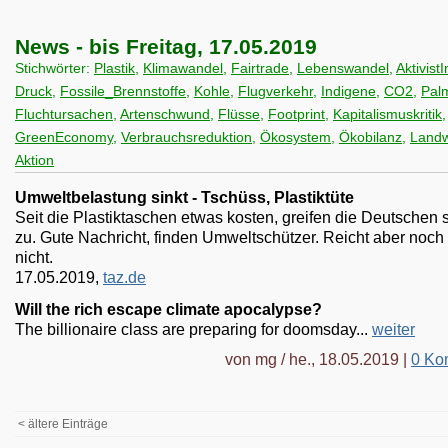
News - bis Freitag, 17.05.2019
Stichwörter:
Plastik
,
Klimawandel
,
Fairtrade
,
Lebenswandel
,
Aktivist
Druck
,
Fossile_Brennstoffe
,
Kohle
,
Flugverkehr
,
Indigene
,
CO2
,
Pal
Fluchtursachen
,
Artenschwund
,
Flüsse
,
Footprint
,
Kapitalismuskritik
,
GreenEconomy
,
Verbrauchsreduktion
,
Ökosystem
,
Ökobilanz
,
Landw
Aktion
Umweltbelastung sinkt - Tschüss, Plastiktüte
Seit die Plastiktaschen etwas kosten, greifen die Deutschen 
zu. Gute Nachricht, finden Umweltschützer. Reicht aber noch
nicht.
17.05.2019,
taz.de
Will the rich escape climate apocalypse?
The billionaire class are preparing for doomsday...
weiter
von mg / he., 18.05.2019 |
0 Ko
< ältere Einträge