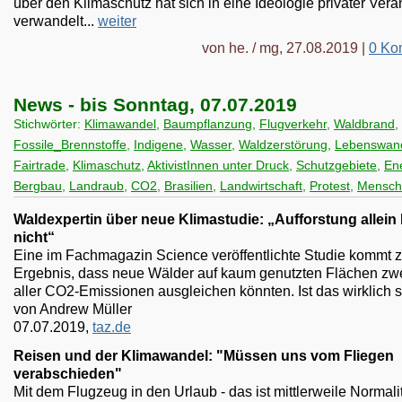
über den Klimaschutz hat sich in eine Ideologie privater Ver
verwandelt...
weiter
von he. / mg, 27.08.2019 |
0 Ko
News - bis Sonntag, 07.07.2019
Stichwörter:
Klimawandel
,
Baumpflanzung
,
Flugverkehr
,
Waldbrand
,
Fossile_Brennstoffe
,
Indigene
,
Wasser
,
Waldzerstörung
,
Lebenswan
Fairtrade
,
Klimaschutz
,
AktivistInnen unter Druck
,
Schutzgebiete
,
En
Bergbau
,
Landraub
,
CO2
,
Brasilien
,
Landwirtschaft
,
Protest
,
Mensch
Waldexpertin über neue Klimastudie: „Aufforstung allein 
nicht“
Eine im Fachmagazin Science veröffentlichte Studie kommt 
Ergebnis, dass neue Wälder auf kaum genutzten Flächen zwei
aller CO2-Emissionen ausgleichen könnten. Ist das wirklich 
von Andrew Müller
07.07.2019,
taz.de
Reisen und der Klimawandel: "Müssen uns vom Fliegen
verabschieden"
Mit dem Flugzeug in den Urlaub - das ist mittlerweile Normalitä